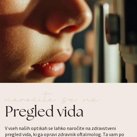
n
a
r
o
č
i
t
e
s
e
n
a
Pregled
vida
V vseh naših optikah se lahko naročite na zdravstveni
pregled vida, ki ga opravi zdravnik oftalmolog. Ta vam po