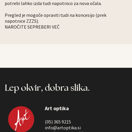
potrebi lahko izda tudi napotnico za nova očala.
Pregled je mogoče opraviti tudi na koncesijo (prek
napotnice ZZZS).
NAROČITE SE
PREBERI VEČ
Lep okvir, dobra slika.
Art optika
(05) 365 9215
info@artoptika.si