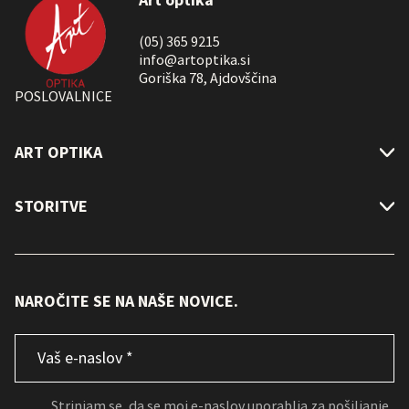
(05) 365 9215
info@artoptika.si
Goriška 78, Ajdovščina
POSLOVALNICE
ART OPTIKA
STORITVE
NAROČITE SE NA NAŠE NOVICE.
Email
*
Consent
*
Strinjam se, da se moj e-naslov uporablja za pošiljanje