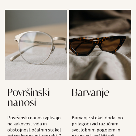
Površinski
Barvanje
nanosi
Površinski nanosi vplivajo
Barvanje stekel dodatno
na kakovost vida in
prilagodi vid različnim
obstojnost očalnih stekel
svetlobnim pogojem in
pri vsakodnevni uporabi. Z
prispeva k zaščiti oči.