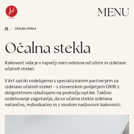
MENU
OČALNA STEKLA
/
Očalna stekla
Kakovost vida je v največji meri odvisna od izbire in izdelave
očalnih stekel.
V Art optiki sodelujemo s specializiranim partnerjem za
izdelavo očalnih stekel – s slovenskim podjetjem OKM z
dolgoletnimi izkušnjami na področju optike. Takšno
sodelovanje zagotavlja, da so očalna stekla izdelana
natančno, individualno in z visokim nadzorom kakovosti.