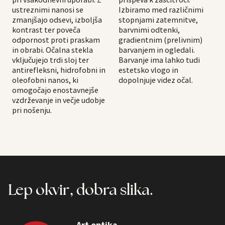
ustreznimi nanosi se
Izbiramo med različnimi
zmanjšajo odsevi, izboljša
stopnjami zatemnitve,
kontrast ter poveča
barvnimi odtenki,
odpornost proti praskam
gradientnim (prelivnim)
in obrabi. Očalna stekla
barvanjem in ogledali.
vključujejo trdi sloj ter
Barvanje ima lahko tudi
antirefleksni, hidrofobni in
estetsko vlogo in
oleofobni nanos, ki
dopolnjuje videz očal.
omogočajo enostavnejše
vzdrževanje in večje udobje
pri nošenju.
Lep okvir, dobra slika.
Art optika