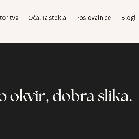
toritve
Očalna stekla
Poslovalnice
Blogi
p okvir, dobra slika.