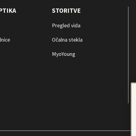
PTIKA
STORITVE
Pregled vida
lnice
Očalna stekla
MyoYoung