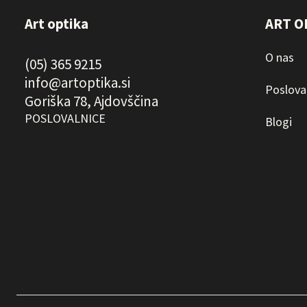
Art optika
ART O
O nas
(05) 365 9215
info@artoptika.si
Poslova
Goriška 78, Ajdovščina
POSLOVALNICE
Blogi