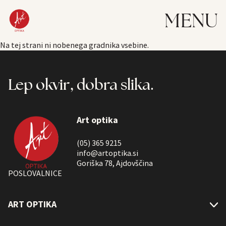
MENU
Na tej strani ni nobenega gradnika vsebine.
Lep okvir, dobra slika.
Art optika
(05) 365 9215
info@artoptika.si
Goriška 78, Ajdovščina
POSLOVALNICE
ART OPTIKA