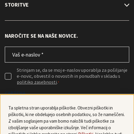
STORITVE
NAROČITE SE NA NAŠE NOVICE.
Email
*
Consent
*
Strinjam se, da se moj e-naslov uporablja za pošiljanje
e-novic, obvestil o novostih in ponudbah v skladu s
politiko zasebnosti
.
*
CAPTCHA
Ta spletna stran uporablja piškotke. Obvezni piškotki in
piškotki, ki ne obdelujejo osebnih podatkov, so že nameščeni.
Z vašim soglasjem pa vam bomo naložili tudi piškotke za
izboljšanje vaše uporabniške izkušnje. Več informacij o