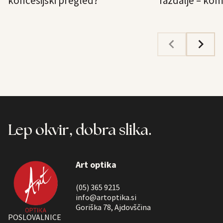
koncesijski pregled?
razdalje – ko
Lep okvir, dobra slika.
Art optika
(05) 365 9215
info@artoptika.si
Goriška 78, Ajdovščina
POSLOVALNICE