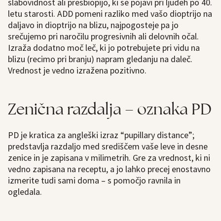
slabovidnost ali presbiopijo, ki se pojavi pri ljudeh po 40.
letu starosti. ADD pomeni razliko med vašo dioptrijo na
daljavo in dioptrijo na blizu, najpogosteje pa jo
srečujemo pri naročilu progresivnih ali delovnih očal.
Izraža dodatno moč leč, ki jo potrebujete pri vidu na
blizu (recimo pri branju) napram gledanju na daleč.
Vrednost je vedno izražena pozitivno.
Zenična razdalja – oznaka PD
PD je kratica za angleški izraz “pupillary distance”;
predstavlja razdaljo med središčem vaše leve in desne
zenice in je zapisana v milimetrih. Gre za vrednost, ki ni
vedno zapisana na receptu, a jo lahko precej enostavno
izmerite tudi sami doma – s pomočjo ravnila in
ogledala.