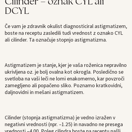
Cilinder – oznak CYL ali
DCYL
Če vam je zdravnik okulist diagnosticiral astigmatizem,
boste na receptu zasledili tudi vrednost z oznako CYL
ali cilinder. Ta označuje stopnjo astigmatizma.
Astigmatizem je stanje, kjer je vaša roženica nepravilno
ukrivljena oz. je bolj ovalna kot okrogla. Posledično se
svetloba na vaši leči ne lomi enakomerno, kar povzroči
zamegljeno ali popačeno sliko. Poznamo kratkovidni,
daljnovidni in mešani astigmatizem.
Cilinder (stopnja astigmatizma) je vedno izražen v
negativni vrednosti (npr. –1.25) in navadno ne presega
vrednosti –4.00. Poleg cilindra boste na receptu našli