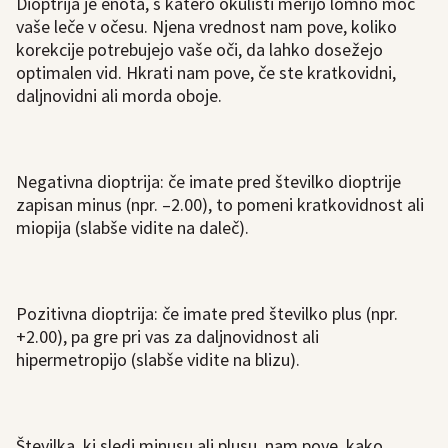
Dioptrija je enota, s katero okulisti merijo lomno moč
vaše leče v očesu. Njena vrednost nam pove, koliko
korekcije potrebujejo vaše oči, da lahko dosežejo
optimalen vid. Hkrati nam pove, če ste kratkovidni,
daljnovidni ali morda oboje.
Negativna dioptrija: če imate pred številko dioptrije
zapisan minus (npr. –2.00), to pomeni kratkovidnost ali
miopija (slabše vidite na daleč).
Pozitivna dioptrija: če imate pred številko plus (npr.
+2.00), pa gre pri vas za daljnovidnost ali
hipermetropijo (slabše vidite na blizu).
Številka, ki sledi minusu ali plusu, nam pove, kako