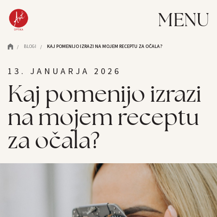
MENU
BLOGI
KAJ POMENIJO IZRAZI NA MOJEM RECEPTU ZA OČALA?
/
/
13. JANUARJA 2026
Kaj pomenijo izrazi
na mojem receptu
za očala?