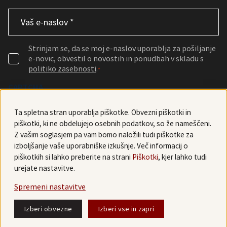
Email
*
Consent
*
Strinjam se, da se moj e-naslov uporablja za pošiljanje
e-novic, obvestil o novostih in ponudbah v skladu s
politiko zasebnosti
.
*
CAPTCHA
Ta spletna stran uporablja piškotke. Obvezni piškotki in
piškotki, ki ne obdelujejo osebnih podatkov, so že nameščeni.
Z vašim soglasjem pa vam bomo naložili tudi piškotke za
izboljšanje vaše uporabniške izkušnje. Več informacij o
piškotkih si lahko preberite na strani
Piškotki
, kjer lahko tudi
urejate nastavitve.
© 2026 Art optika
Politika zasebnosti
Pogoji poslovanja
Izjava o dostopnosti
Politika piškotkov
Spremeni nastavitve
Izberi obvezne
Izberi vse in zapri