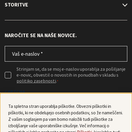
STORITVE
NAROČITE SE NA NAŠE NOVICE.
Email
*
Consent
*
Strinjam se, da se moj e-naslov uporablja za pošiljanje
e-novic, obvestil o novostih in ponudbah v skladu s
politiko zasebnosti
.
*
CAPTCHA
Ta spletna stran uporablja piškotke. Obvezni piškotki in
piškotki, ki ne obdelujejo osebnih podatkov, so že nameščeni.
Z vašim soglasjem pa vam bomo naložili tudi piškotke za
izboljšanje vaše uporabniške izkušnje. Več informacij o