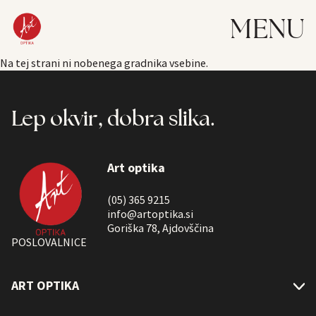
MENU
Na tej strani ni nobenega gradnika vsebine.
Lep okvir, dobra slika.
Art optika
(05) 365 9215
info@artoptika.si
Goriška 78, Ajdovščina
POSLOVALNICE
ART OPTIKA