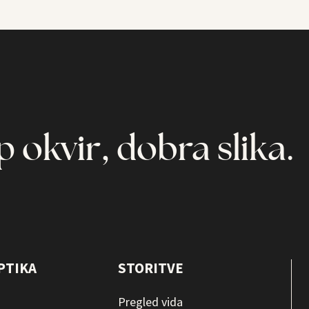
p okvir, dobra slika.
PTIKA
STORITVE
Pregled vida