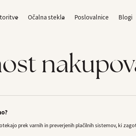
toritve
Očalna stekla
Poslovalnice
Blogi
ost nakupov
no?
potekajo prek varnih in preverjenih plačilnih sistemov, ki zago